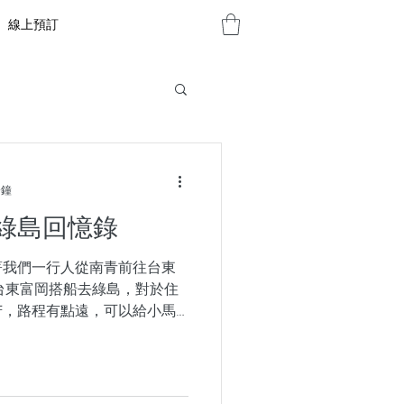
線上預訂
分鐘
綠島回憶錄
著我們一行人從南青前往台東
台東富岡搭船去綠島，對於住
苦，路程有點遠，可以給小馬
違帶團，你心情有很興奮嗎？
這樣。）...