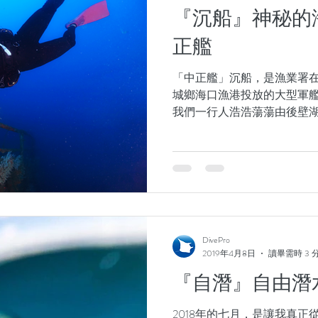
『沉船』神秘的
正艦
「中正艦」沉船，是漁業署在2
城鄉海口漁港投放的大型軍艦
我們一行人浩浩蕩蕩由後壁
的航程，終於到達中正艦沈
流向，並設置簡易的水面浮
後，潛水員...
DivePro
2019年4月8日
讀畢需時 3 
『自潛』自由潛
2018年的七月，是讓我真