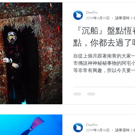
DivePro
2019年4月19日
讀畢需時 3
『沉船』盤點恆
點，你都去過了
自從上個月跟著南青的大家
市傳說神神秘秘事物的阿宅
等非常有興趣，所以今天要一
沉船潛點！ 1. 中正艦 中正軍艦
2012年除役，經過評估後，
DivePro
2019年4月16日
讀畢需時 2 