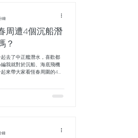
 分鐘
春周遭4個沉船潛
嗎？
一起去了中正艦潛水，喜歡都
小編我就對於沉船、海底飛機
起來帶大家看恆春周圍的4個
(LSD-191)服役了52年，於
決定投放在車城海口附近海域...
分鐘