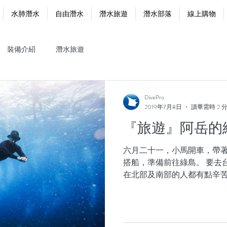
水肺潛水
自由潛水
潛水旅遊
潛水部落
線上購物
裝備介紹
潛水旅遊
DivePro
2019年7月8日
讀畢需時 2 
『旅遊』阿岳的
六月二十一，小馬開車，帶
搭船，準備前往綠島。 要去
在北部及南部的人都有點辛
拍個手（拍）。 （小編：久
岳：還好，心情不是很亢奮，就