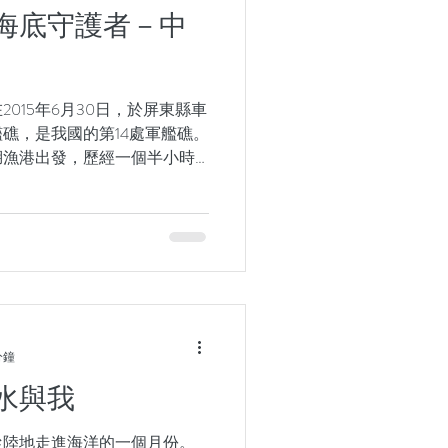
海底守護者－中
015年6月30日，於屏東縣車
礁，是我國的第14處軍艦礁。
湖漁港出發，歷經一個半小時
睡的海域。導潛會先下潛測試
標定位沉船的位置。萬事俱備
分鐘
水與我
正從陸地走進海洋的一個月份。