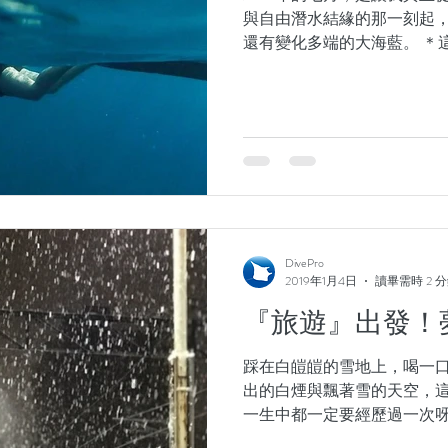
與自由潛水結緣的那一刻起
還有變化多端的大海藍。 ＊
巧等，大師們可以自行略過＊
氣，我總是第一個認輸，覺
的事情。...
DivePro
2019年1月4日
讀畢需時 2 
『旅遊』出發！
踩在白皚皚的雪地上，喝一
出的白煙與飄著雪的天空，
一生中都一定要經歷過一次呀！
旅，完成了我這個夢。 身為