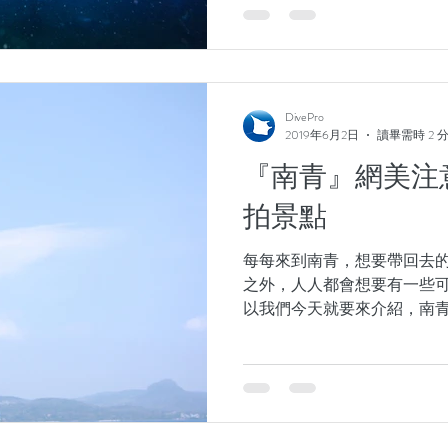
DivePro
2019年6月2日
讀畢需時 2 
『南青』網美注
拍景點
每每來到南青，想要帶回去
之外，人人都會想要有一些
以我們今天就要來介紹，南
點！ 1. 小黑的草原 閒來
方，從南青出發，車程大約
間。每個季節都有不一...