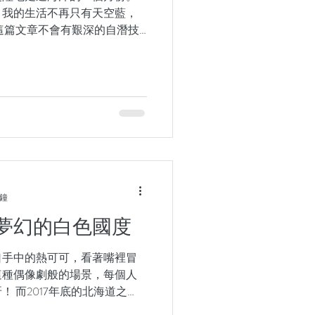
，我的生活不再只有天空藍，
這篇文章不會有艱深的自潛技
 從小到大，不管跟誰比憋
得呼吸不到空氣是一件很恐怖
分鐘
夢幻的白色國度
口手中的熱可可，看著嘴裡冒
這種偶像劇般的場景，每個人
 而2017年底的北海道之
一個沈醉在「藍色鴉片」，不