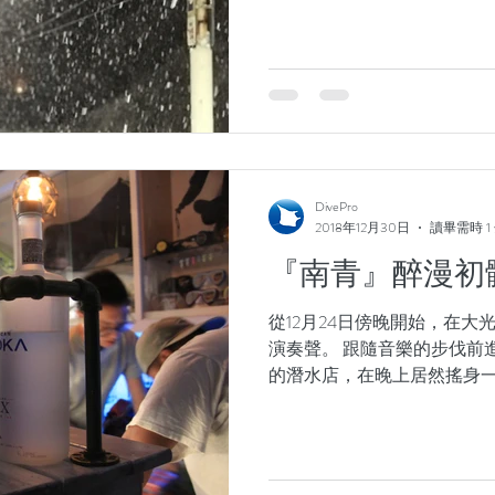
管到哪裡都離不開湛藍大海
樣使許多人成癮的「...
DivePro
2018年12月30日
讀畢需時 1
『南青』醉漫初體驗
從12月24日傍晚開始，在大
演奏聲。 跟隨音樂的步伐前
的潛水店，在晚上居然搖身
吧。 雖然空間不大，店內座
還是會很熱情地接待每一位
有。...