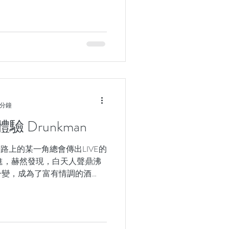
的潛水教練，當然也要試試同
 分鐘
 Drunkman
光路上的某一角總會傳出LIVE的
進，赫然發現，白天人聲鼎沸
一變，成為了富有情調的酒
位也不是非常多。但工作人員
客人，想喝的調酒也應有盡