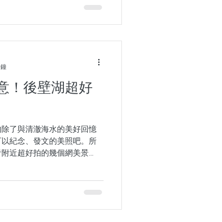
分鐘
意！後壁湖超好
的除了與清澈海水的美好回憶
可以紀念、發文的美照吧。所
青附近超好拍的幾個網美景
沒事可以去躺一下吹風看海的好地
五分鐘，在南青跟出水口中