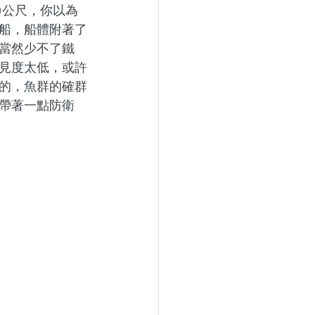
0公尺，你以為
船，船體附著了
當然少不了鐵
見度太低，或許
的，魚群的確群
帶著一點防衛