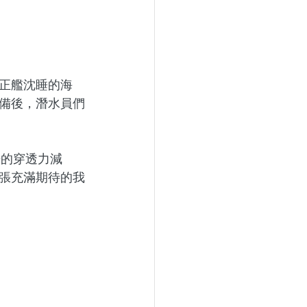
正艦沈睡的海
備後，潛水員們
光的穿透力減
張充滿期待的我