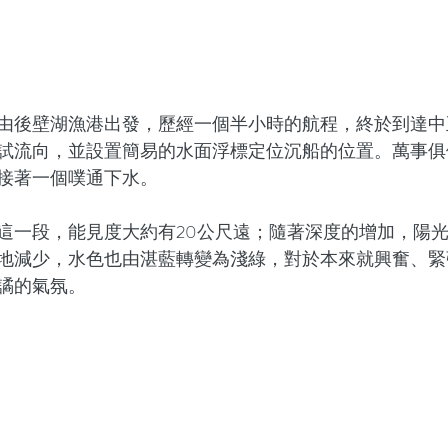
由後壁湖漁港出發，歷經一個半小時的航程，終於到達中
試流向，並設置簡易的水面浮標定位沉船的位置。萬事俱
接著一個噗通下水。
尺這一段，能見度大約有20公尺遠；隨著深度的增加，陽
地減少，水色也由湛藍轉變為淺綠，對於本來就興奮、緊
譎的氣氛。