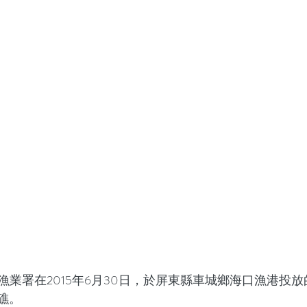
漁業署在2015年6月30日，於屏東縣車城鄉海口漁港投
礁。