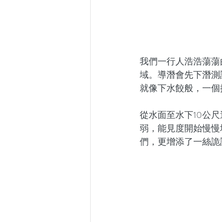
我們一行人浩浩蕩蕩
域。導潛會先下潛測
就像下水餃般，一個
從水面至水下10公
弱，能見度開始慢慢
們，更增添了一絲詭