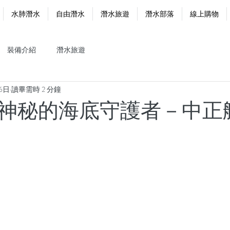
水肺潛水
自由潛水
潛水旅遊
潛水部落
線上購物
裝備介紹
潛水旅遊
16日
讀畢需時 2 分鐘
神秘的海底守護者－中正