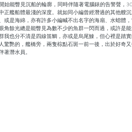
，開始能瞥見沉船的輪廓，同時伴隨著電腦錶的告警聲，3
中正艦船體最淺的深度。就如同小編曾經潛過的其他艘沉
、或是海綿，亦有許多小編喊不出名字的海扇、水螅體，
眼角餘光總是能瞥見為數不少的魚群一閃而過，或許是能
群我也分不清是四線笛鯛，亦或是烏尾鯟，但心裡是踏實
人驚艷的，艦橋旁，兩隻棕點石斑一前一後，出於好奇又
伴著潛水員。