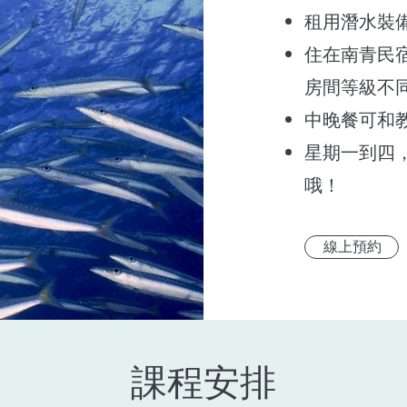
租用潛水裝備
住在南青民宿，
房間等級不
中晚餐可和
星期一到四
哦！
線上預約
​課程安排