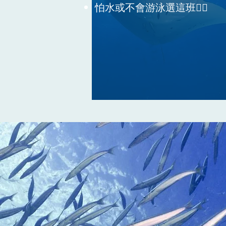
怕水或不會游泳選這班👆🏼