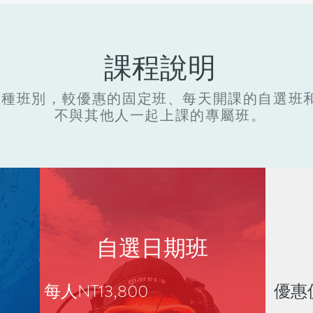
課程說明
三種班別，較優惠的固定班、每天開課的自選班
不與其他人一起上課的專屬班。
自選日期班
每人NT13,800
優惠價