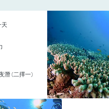
一天
力
 夜潛 (二擇一)