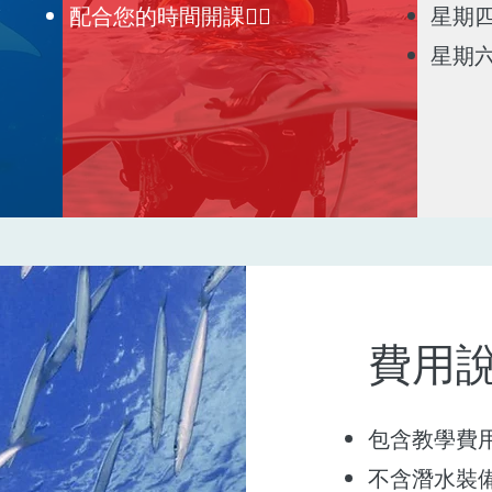
​配合您的時間開課👆🏼
星期四0
星期六0
費用
包含教學費
不含潛水裝