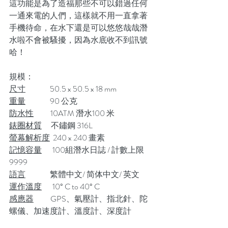
這功能是為了造福那些不可以錯過任何
一通來電的人們，這樣就不用一直拿著
手機待命，在水下還是可以悠悠哉哉潛
水啦不會被騷擾，因為水底收不到訊號
哈！
規模：
尺寸
                50.5 x 50.5 x 18 mm
重量
                90 公克
防水性
           10ATM 潛水100 米
錶圈材質
      不鏽鋼 316L
螢幕解析度
  240 x 240 畫素
記憶容量
       100組潛水日誌 / 計數上限
9999
語言
                繁體中文/ 简体中文/ 英文
運作溫度
       10° C to 40° C
感應器
           GPS、氣壓計、指北針、陀
螺儀、加速度計、溫度計、深度計