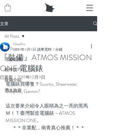
文章
All Posts
DivePro
All Posts
2019年3月5日
讀畢需時 2 分鐘
『裝備』ATMOS MISSION
理論知識
ONE 電腦錶
動作技巧
已更新：
2019年10月9日
裝備介紹
電腦錶買哪隻？Suunto, Shearwater, 
潛水旅遊
Deepblu, Garmin?
這次要來介紹令人眼睛為之一亮的黑馬
ＭＩＴ臺灣製造電腦錶－ATMOS 
MISSION ONE。
＊＊非業配，南青真心推薦！＊＊