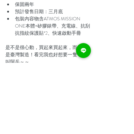
保固兩年
預計發售日期：三月底
包裝內容物含ATMOS ​MISSION 
ONE本體+矽膠錶帶、充電線、抗刮
抗指紋保護貼*2、快速啟動手冊
是不是很心動，買起來買起來，而且還
是臺灣製造！看完我也好想要一隻～呼
叫阿岳～～
更多詳細內容
 點我
 去下單！
#ATMOS
#MissionOne
#電腦錶
裝備介紹