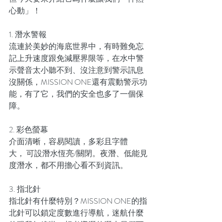
心動」！
1. 潛水警報 
流連於美妙的海底世界中，有時難免忘
記上升速度跟免減壓界限等，在水中警
示聲音太小聽不到、沒注意到警示訊息
沒關係，MISSION ONE還有震動警示功
能，有了它，我們的安全也多了一個保
障。
2. 彩色螢幕
介面清晰，容易閱讀，多彩且字體
大， 可設潛水恆亮/關閉。夜潛、低能見
度潛水，都不用擔心看不到資訊。
3. 指北針
指北針有什麼特別？MISSION ONE的指
北針可以鎖定度數進行導航，迷航什麼