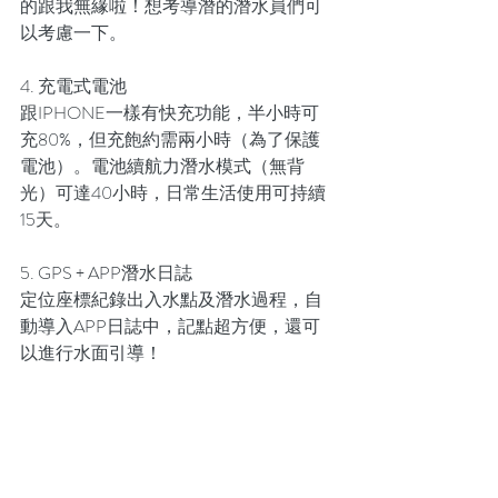
的跟我無緣啦！想考導潛的潛水員們可
以考慮一下。
4. 充電式電池
跟IPHONE一樣有快充功能，半小時可
充80%，但充飽約需兩小時（為了保護
電池）。電池續航力潛水模式（無背
光）可達40小時，日常生活使用可持續
15天。
5. GPS + APP潛水日誌
定位座標紀錄出入水點及潛水過程，自
動導入APP日誌中，記點超方便，還可
以進行水面引導！