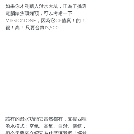
如果你才剛踏入潛水大坑，正為了挑選
電腦錶焦頭爛額，可以考慮一下
MISSION ONE，因為它CP值真！的！
很！高！ 只要台幣13,500！
該有的潛水功能它當然都有，支援四種
潛水模式：空氣、高氧、自潛、儀錶，
但今天要來介紹它為什麼讓我們「怦然