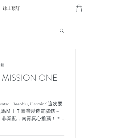
線上預訂
分鐘
MISSION ONE
er, Deepblu, Garmin? 這次要
黑馬ＭＩＴ臺灣製造電腦錶－
E。 ＊＊非業配，南青真心推薦！＊
，正為了挑選電腦錶焦頭爛