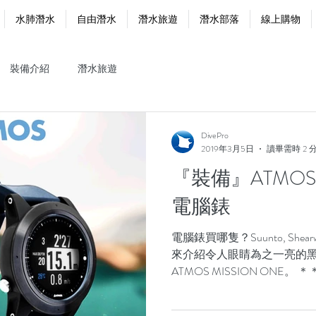
水肺潛水
自由潛水
潛水旅遊
潛水部落
線上購物
裝備介紹
潛水旅遊
DivePro
2019年3月5日
讀畢需時 2 
『裝備』ATMOS 
電腦錶
電腦錶買哪隻？Suunto, Shearwat
來介紹令人眼睛為之一亮的
ATMOS MISSION ON
＊ 如果你才剛踏入潛水大坑
額，可以考慮一...