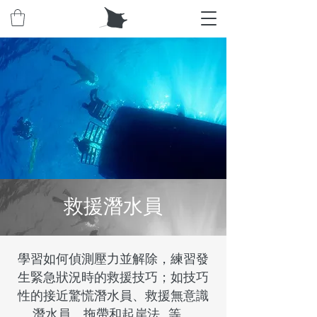
救援潛水員
學習如何偵測壓力並解除，練習發
生緊急狀況時的救援技巧；如技巧
性的接近驚慌潛水員、救援無意識
潛水員、拖帶和起岸法...等。