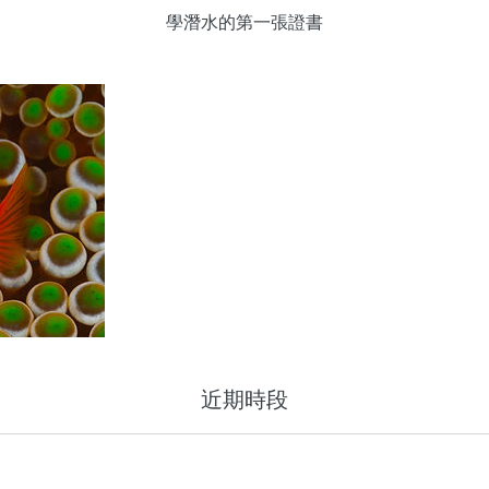
學潛水的第一張證書
近期時段