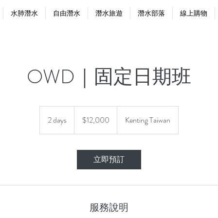
水肺潛水
自由潛水
潛水旅遊
潛水部落
線上購物
OWD｜固定日期班
12,000
新
2 days
2
$12,000
Kenting Taiwan
台
d
幣
a
y
立即預訂
s
服務說明