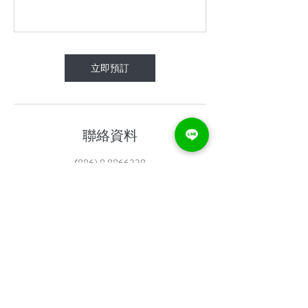
立即預訂
聯絡資料
(886) 8 8866338
info@divepro.tw
台湾屏東縣恆春鎮大光路79-45號
提醒您：若您有心血管疾病、糖尿病、嚴重呼吸道疾
病（氣喘）或長期服用慢性病處方籤，請勿報名。如
您有其他健康上的疑慮，請來電詢問後再行報名，謝