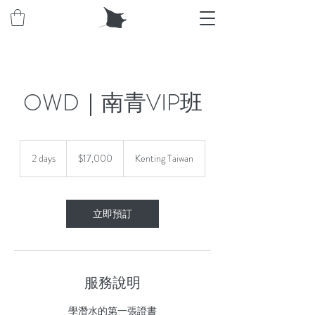
OWD｜南青VIP班
17,000
新
2 days
2
$17,000
Kenting Taiwan
台
d
幣
a
y
s
立即預訂
服務說明
學潛水的第一張證書