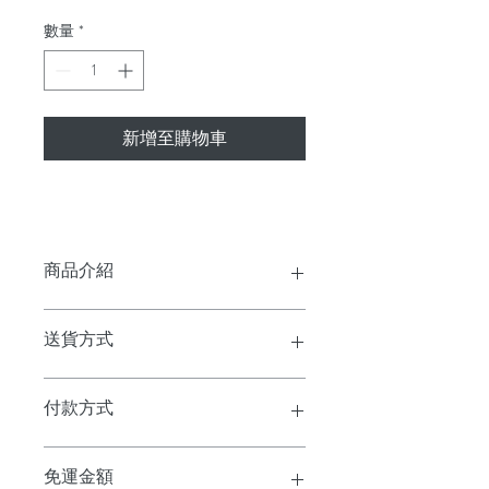
數量
*
新增至購物車
商品介紹
電池效能
最長可達 10 天（恆
送貨方式
(智慧手錶)
亮模式下 4 天）
黑貓宅配
PULSE OX 脈
（抽測、睡眠期
付款方式
到店取貨
搏血氧感測
間、全天）
ATM轉帳
螢幕類型
AMOLED
免運金額