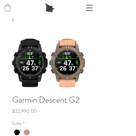
Garmin Descent G2
價
$22,990.00
格
Color
*