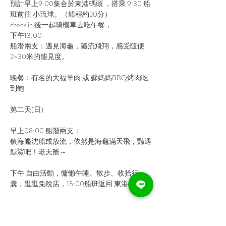
預計早上9:00集合於東港碼頭 ，搭乘 9:30 船
班前往 小琉球。（船程約20分）

check in 後一起騎機車去吃午餐，

下午13:00

船潛兩支：遇見海龜，隨流飛翔，感受隨便
晚餐：有名的大福羊肉 或 蘇媽媽BBQ烤肉吃
早上08:00 船潛兩支：

鎮海艦沈船或放流，依然是海龜滿天飛，豔遇
下午 自由活動，慵懶午睡、散步、收拾行
顯示更多