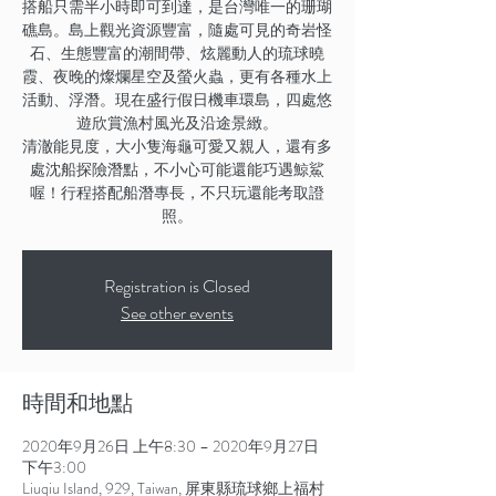
搭船只需半小時即可到達，是台灣唯一的珊瑚
礁島。島上觀光資源豐富，隨處可見的奇岩怪
石、生態豐富的潮間帶、炫麗動人的琉球曉
霞、夜晚的燦爛星空及螢火蟲，更有各種水上
活動、浮潛。現在盛行假日機車環島，四處悠
遊欣賞漁村風光及沿途景緻。
清澈能見度，大小隻海龜可愛又親人，還有多
處沈船探險潛點，不小心可能還能巧遇鯨鯊
喔！行程搭配船潛專長，不只玩還能考取證
照。
Registration is Closed
See other events
時間和地點
2020年9月26日 上午8:30 – 2020年9月27日
下午3:00
Liuqiu Island, 929, Taiwan, 屏東縣琉球鄉上福村