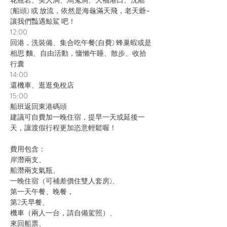
(船頭) 或 放流，依然是海龜滿天飛，老天爺~
讓我們豔遇鯨鯊 吧！

12:00

回港，洗裝備、集合吃午餐(自費) 蜂巢蝦或是
相思 麵、自由活動，慵懶午睡、散步、收拾
行囊

14:00

還機車、逛逛免稅店

15:00

船班返回東港碼頭

建議可自費加一晚住宿，提早一天或延後一
費用包含：

岸潛兩支、

船潛兩支氣瓶、

一晚住宿（可補差價住雙人套房)、

第一天午餐、晚餐，

第2天早餐、

機車（兩人一台，請自備駕照）、

來回船票、
