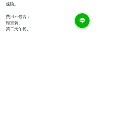
費用不包含：

輕重裝、

第二天午餐、

機車油資、

★所有潛水地點和時間可能會改變，以適應當
小琉球潛旅活動以東港為起訖點，自各地往返
東港之交通由個人自行安排。

路程較遠的潛伴，建議可於前一晚住宿高雄或
顯示更多