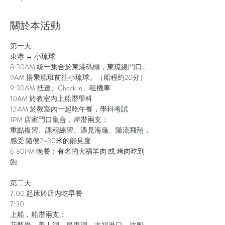
關於本活動
第一天

東港 → 小琉球

8:30AM 統一集合於東港碼頭，東琉線門口。

9AM 搭乘船班前往小琉球。（船程約20分）

9:30AM 抵達、Check in、租機車

10AM 於教室內上船潛學科

12 AM 於教室內一起吃午餐，學科考試

1PM 店家門口集合，岸潛兩支：

重點複習、課程練習、遇見海龜、隨流飛翔，
感受 隨便2~30米的能見度

6:30PM 晚餐：有名的大福羊肉 或 烤肉吃到
第二天

7:00 起床於店內吃早餐

7:30 

上船，船潛兩支：

花瓶岩、美人洞、烏鬼洞、大福港口、沈船