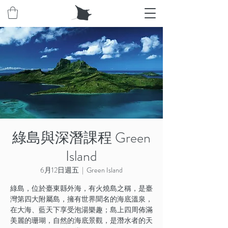
綠島與深潛課程 Green
Island
6月12日週五
  |  
Green Island
綠島，位於臺東縣外海，有火燒島之稱，是臺
灣第四大附屬島，擁有世界聞名的海底溫泉，
在大海、藍天下享受泡湯樂趣；島上四周佈滿
美麗的珊瑚，自然的海底景觀，是潛水者的天