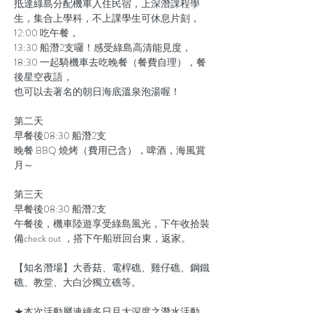
抵達綠島分配機車入住民宿，上深潛課程學
生，集合上學科，不上課學生可休息片刻，

12:00 吃午餐，

13:30 船潛2支囉！感受綠島高清能見度，

18:30 一起騎機車去吃晚餐（餐費自理），餐
後星空夜語，

第二天

早餐後08:30 船潛2支

晚餐 BBQ 燒烤（費用已含），啤酒，海風賞
第三天

早餐後08:30 船潛2支

午餐後，機車陸遊享受綠島風光，下午收拾裝
【知名潛場】大香菇、電桿礁、雞仔礁、鋼鐵
★本次活動屬連續多日且大深度之潛水活動，