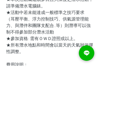
請準備潛水電腦錶。

★活動中若未能達成一般標準之技巧要求

（耳壓平衡、浮力控制技巧、供氣源管理能
力、與潛伴和團隊支配合..等）則潛導可以強
制不得參加部分潛水活動

★參加資格: 需有ＯＷＤ證照或以上。

★所有潛水地點和時間會以當天的天氣狀況彈
費用說明：

包含：台東綠島來回船票、第一天午餐及第2
天晚餐餐費、住宿兩晚、船潛6支氣瓶、導
顯示更多
分享此活動