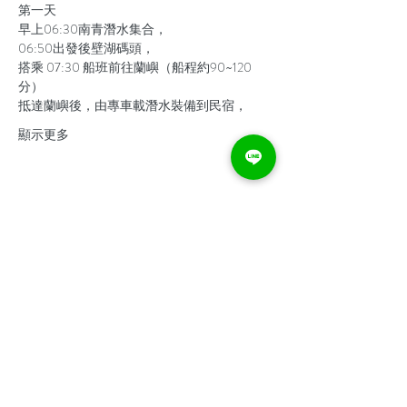
第一天
早上06:30南青潛水集合，
06:50出發後壁湖碼頭，
搭乘 07:30 船班前往蘭嶼（船程約90~120
分）
抵達蘭嶼後，由專車載潛水裝備到民宿，
顯示更多
分享此活動
提醒您：若您有心血管疾病、糖尿病、嚴重呼吸道疾
病（氣喘）或長期服用慢性病處方籤，請勿報名。如
您有其他健康上的疑慮，請來電詢問後再行報名，謝
謝您的配合。