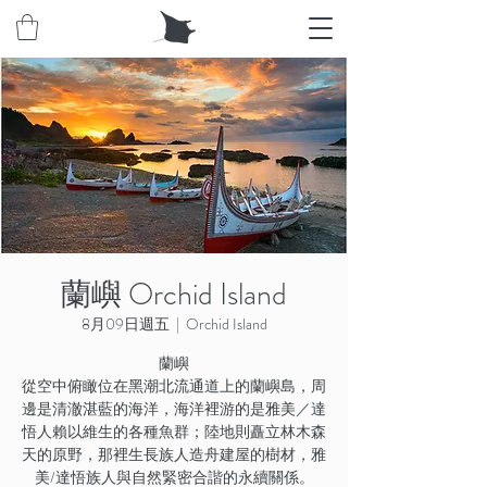
蘭嶼 Orchid Island
8月09日週五
  |  
Orchid Island
蘭嶼
從空中俯瞰位在黑潮北流通道上的蘭嶼島，周
邊是清澈湛藍的海洋，海洋裡游的是雅美／達
悟人賴以維生的各種魚群；陸地則矗立林木森
天的原野，那裡生長族人造舟建屋的樹材，雅
美/達悟族人與自然緊密合諧的永續關係。