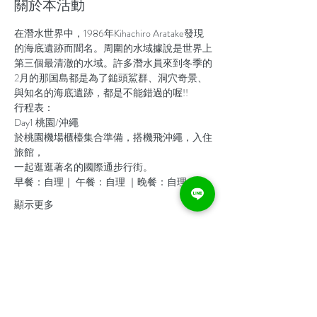
關於本活動
在潛水世界中，1986年Kihachiro Aratake發現
的海底遺跡而聞名。周圍的水域據說是世界上
第三個最清澈的水域。許多潛水員來到冬季的
2月的那国島都是為了鎚頭鯊群、洞穴奇景、
與知名的海底遺跡，都是不能錯過的喔!!
行程表：
Day1 桃園/沖繩 
於桃園機場櫃檯集合準備，搭機飛沖繩，入住
旅館，
一起逛逛著名的國際通步行街。
早餐：自理｜ 午餐：自理 ｜晚餐：自理
顯示更多
分享此活動