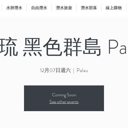
水肺潛水
自由潛水
潛水旅遊
潛水部落
線上購物
琉 黑色群島 Pal
12月07日週六
  |  
Palau
Coming Soon
See other events