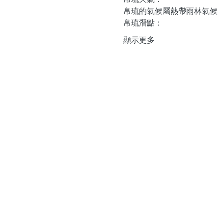
帛琉的氣候屬熱帶雨林氣候，
帛琉潛點：
顯示更多