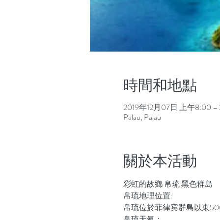
時間和地點
2019年12月07日 上午8:00 – 
Palau, Palau
關於本活動
彩虹的故鄉 帛琉 黑色群島
帛琉地理位置:
帛琉位於菲律宾群島以東5
帛琉天氣：