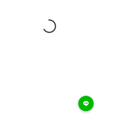
提醒您：若您有心血管疾病、糖尿病、嚴重呼吸道疾
病（氣喘）或長期服用慢性病處方籤，請勿報名。如